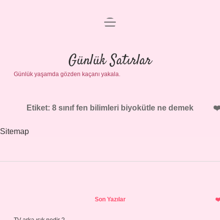
menüyü
Anasayfa
aç
Gizlilik Politikası
Günlük Satırlar
Günlük yaşamda gözden kaçanı yakala.
Yasal Uyarı
Hakkımızda
Etiket:
8 sınıf fen bilimleri biyokütle ne demek
Sitemap
Sidebar
Son Yazılar