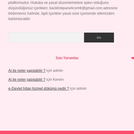
platformudur. Hukuka ve yasal düzenlemelere aykırı olduğunu
düşündüğünüz içerikleri,
backlinkpanelicomtr@gmail.com
adresine
bildirmeniz halinde, ilgili içerikler yasal süre içerisinde sitemizden
kaldırılacaktır.
Arama
Son Yorumlar
Ai ile neler yapılabilir ?
için
admin
Ai ile neler yapılabilir ?
için
Kerem
e-Devlet hitap hizmet dökümü nedir ?
için
admin