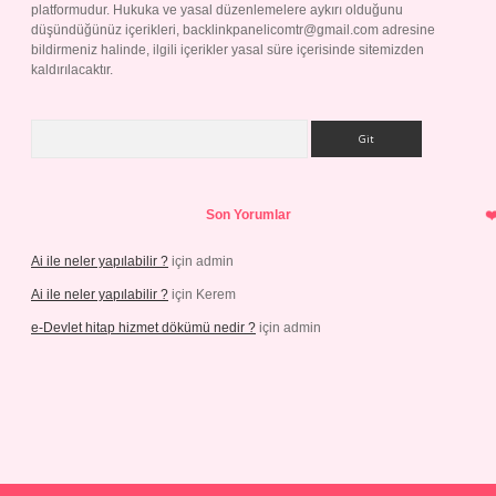
platformudur. Hukuka ve yasal düzenlemelere aykırı olduğunu
düşündüğünüz içerikleri,
backlinkpanelicomtr@gmail.com
adresine
bildirmeniz halinde, ilgili içerikler yasal süre içerisinde sitemizden
kaldırılacaktır.
Arama
Son Yorumlar
Ai ile neler yapılabilir ?
için
admin
Ai ile neler yapılabilir ?
için
Kerem
e-Devlet hitap hizmet dökümü nedir ?
için
admin