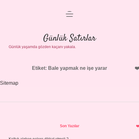
menüyü
Anasayfa
aç
Gizlilik Politikası
Günlük Satırlar
Günlük yaşamda gözden kaçanı yakala.
Yasal Uyarı
Hakkımızda
Etiket:
Bale yapmak ne işe yarar
Sitemap
Sidebar
Son Yazılar