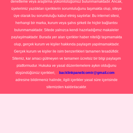
denetleme veya araştırma yükümlülüğümüz bulunmamaktadır. Ancak,
üyelerimiz yazdıkları içeriklerin sorumluluğunu taşımakta olup, siteye
üye olarak bu sorumluluğu kabul etmiş sayılırlar. Bu internet sitesi,
herhangi bir marka, kurum veya şahıs şirketi ile hiçbir bağlantısı
bulunmamaktadır. Sitede yalnızca kendi hazırladığımız makaleler
paylaşılmaktadır. Burada yer alan içerikler haber niteliği taşımamakta
olup, gerçek kurum ve kişiler hakkında paylaşım yapılmamaktadır.
Gerçek kurum ve kişiler ile isim benzerlikleri tamamen tesadüfidir.
Sitemiz, kar amacı gütmeyen ve tamamen ücretsiz bir bilgi paylaşım
platformudur. Hukuka ve yasal düzenlemelere aykırı olduğunu
düşündüğünüz içerikleri,
backlinkpanelicomtr@gmail.com
adresine bildirmeniz halinde, ilgili içerikler yasal süre içerisinde
sitemizden kaldırılacaktır.