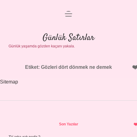
menüyü
Anasayfa
aç
Gizlilik Politikası
Günlük Satırlar
Günlük yaşamda gözden kaçanı yakala.
Yasal Uyarı
Hakkımızda
Etiket:
Gözleri dört dönmek ne demek
Sitemap
Sidebar
Son Yazılar