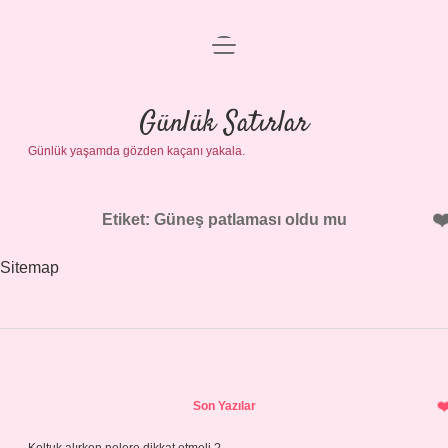
menüyü
Anasayfa
aç
Gizlilik Politikası
Günlük Satırlar
Günlük yaşamda gözden kaçanı yakala.
Yasal Uyarı
Hakkımızda
Etiket:
Güneş patlaması oldu mu
Sitemap
Sidebar
Son Yazılar