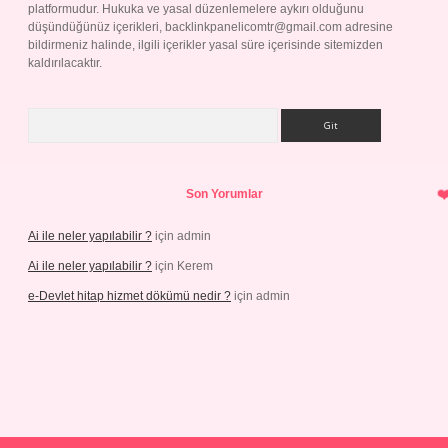
platformudur. Hukuka ve yasal düzenlemelere aykırı olduğunu
düşündüğünüz içerikleri,
backlinkpanelicomtr@gmail.com
adresine
bildirmeniz halinde, ilgili içerikler yasal süre içerisinde sitemizden
kaldırılacaktır.
Arama
Son Yorumlar
Ai ile neler yapılabilir ?
için
admin
Ai ile neler yapılabilir ?
için
Kerem
e-Devlet hitap hizmet dökümü nedir ?
için
admin