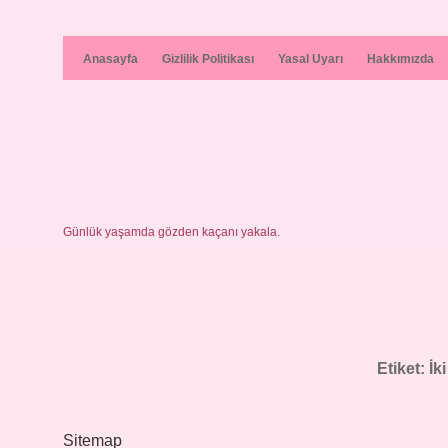
Anasayfa
Gizlilik Politikası
Yasal Uyarı
Hakkımızda
Günlük yaşamda gözden kaçanı yakala.
Etiket:
İk
Sitemap