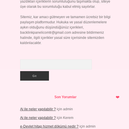
yazdıkları içeriklerin sorumluluğunu taşımakta olup, siteye
üye olarak bu sorumluluğu kabul etmiş sayılırlar.
Sitemiz, kar amacı gütmeyen ve tamamen ücretsiz bir bilgi
paylaşım platformudur. Hukuka ve yasal düzenlemelere
aykırı olduğunu düşündüğünüz içerikleri,
backlinkpanelicomtr@gmail.com
adresine bildirmeniz
halinde, ilgili içerikler yasal süre içerisinde sitemizden
kaldırılacaktır.
Arama
Son Yorumlar
Ai ile neler yapılabilir ?
için
admin
Ai ile neler yapılabilir ?
için
Kerem
e-Devlet hitap hizmet dökümü nedir ?
için
admin