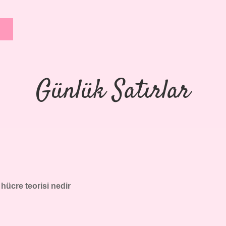
Günlük Satırlar
i hücre teorisi nedir