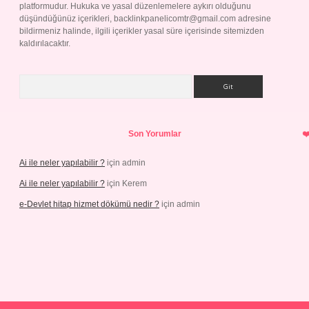
platformudur. Hukuka ve yasal düzenlemelere aykırı olduğunu
düşündüğünüz içerikleri,
backlinkpanelicomtr@gmail.com
adresine
bildirmeniz halinde, ilgili içerikler yasal süre içerisinde sitemizden
kaldırılacaktır.
Arama
Son Yorumlar
Ai ile neler yapılabilir ?
için
admin
Ai ile neler yapılabilir ?
için
Kerem
e-Devlet hitap hizmet dökümü nedir ?
için
admin