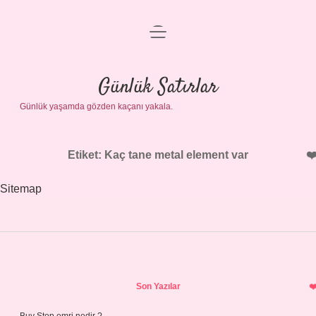
menüyü
Anasayfa
aç
Gizlilik Politikası
Günlük Satırlar
Günlük yaşamda gözden kaçanı yakala.
Yasal Uyarı
Hakkımızda
Etiket:
Kaç tane metal element var
Sitemap
Sidebar
Son Yazılar