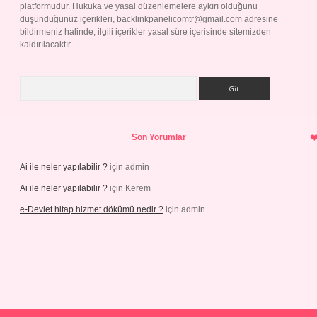
platformudur. Hukuka ve yasal düzenlemelere aykırı olduğunu
düşündüğünüz içerikleri,
backlinkpanelicomtr@gmail.com
adresine
bildirmeniz halinde, ilgili içerikler yasal süre içerisinde sitemizden
kaldırılacaktır.
Arama
Son Yorumlar
Ai ile neler yapılabilir ?
için
admin
Ai ile neler yapılabilir ?
için
Kerem
e-Devlet hitap hizmet dökümü nedir ?
için
admin