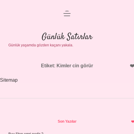
menüyü
Anasayfa
aç
Gizlilik Politikası
Günlük Satırlar
Günlük yaşamda gözden kaçanı yakala.
Yasal Uyarı
Hakkımızda
Etiket:
Kimler cin görür
Sitemap
Sidebar
Son Yazılar