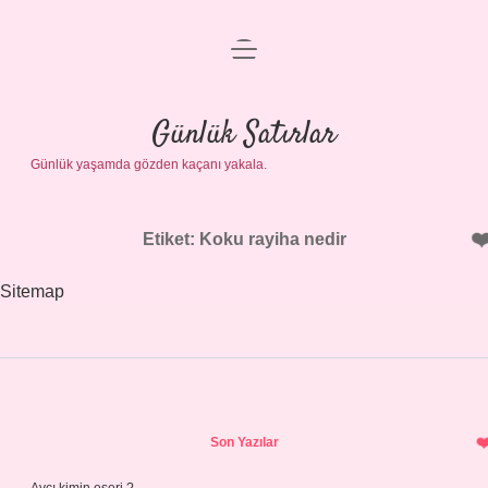
menüyü
Anasayfa
aç
Gizlilik Politikası
Günlük Satırlar
Günlük yaşamda gözden kaçanı yakala.
Yasal Uyarı
Hakkımızda
Etiket:
Koku rayiha nedir
Sitemap
Sidebar
Son Yazılar