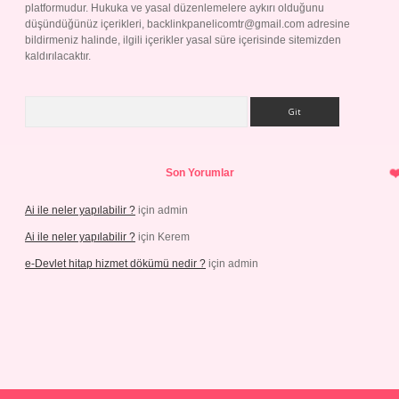
platformudur. Hukuka ve yasal düzenlemelere aykırı olduğunu
düşündüğünüz içerikleri,
backlinkpanelicomtr@gmail.com
adresine
bildirmeniz halinde, ilgili içerikler yasal süre içerisinde sitemizden
kaldırılacaktır.
Arama
Son Yorumlar
Ai ile neler yapılabilir ?
için
admin
Ai ile neler yapılabilir ?
için
Kerem
e-Devlet hitap hizmet dökümü nedir ?
için
admin