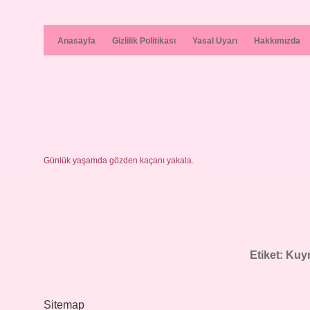
Anasayfa
Gizlilik Politikası
Yasal Uyarı
Hakkımızda
Günlük yaşamda gözden kaçanı yakala.
Etiket:
Kuyr
Sitemap