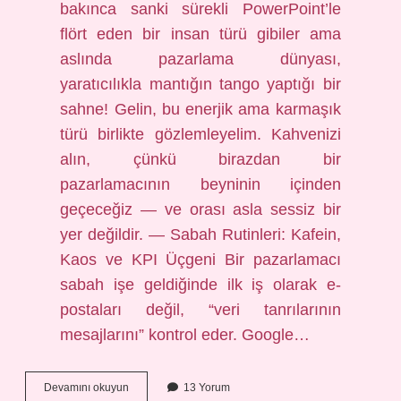
bakınca sanki sürekli PowerPoint’le
flört eden bir insan türü gibiler ama
aslında pazarlama dünyası,
yaratıcılıkla mantığın tango yaptığı bir
sahne! Gelin, bu enerjik ama karmaşık
türü birlikte gözlemleyelim. Kahvenizi
alın, çünkü birazdan bir
pazarlamacının beyninin içinden
geçeceğiz — ve orası asla sessiz bir
yer değildir. — Sabah Rutinleri: Kafein,
Kaos ve KPI Üçgeni Bir pazarlamacı
sabah işe geldiğinde ilk iş olarak e-
postaları değil, “veri tanrılarının
mesajlarını” kontrol eder. Google…
Pazarlamacılar
Devamını okuyun
13 Yorum