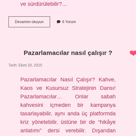
ve sürdürülebilir?…
Deniz
Devamını okuyun
6 Yorum
suyu
neden
bitmez
?
Pazarlamacılar nasıl çalışır ?
Tarih: Ekim 20, 2025
Pazarlamacılar Nasıl Çalışır? Kahve,
Kaos ve Kusursuz Stratejinin Dansı!
Pazarlamacılar… Onlar sabah
kahvesini içmeden bir kampanya
tasarlayabilir, aynı anda üç platformda
kriz yönetebilir, üstüne bir de “hikâye
anlatımı” dersi verebilir. Dışarıdan