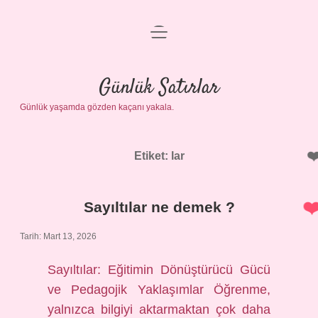
menüyü
Anasayfa
aç
Gizlilik Politikası
Günlük Satırlar
Günlük yaşamda gözden kaçanı yakala.
Yasal Uyarı
Hakkımızda
Etiket:
lar
Sayıltılar ne demek ?
Tarih: Mart 13, 2026
Sayıltılar: Eğitimin Dönüştürücü Gücü
ve Pedagojik Yaklaşımlar Öğrenme,
yalnızca bilgiyi aktarmaktan çok daha