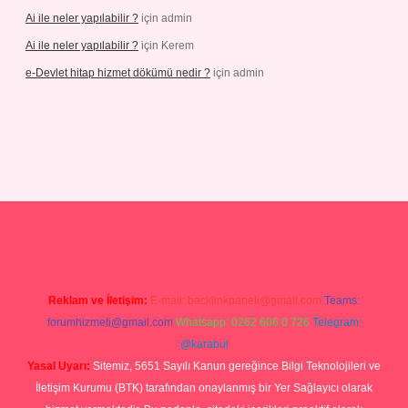
Ai ile neler yapılabilir ?
için
admin
Ai ile neler yapılabilir ?
için
Kerem
e-Devlet hitap hizmet dökümü nedir ?
için
admin
g
Reklam ve İletişim:
E-mail:
backlinkpaneli@gmail.com
Teams:
forumhizmeti@gmail.com
Whatsapp: 0262 606 0 726
Telegram:
@karabul
Yasal Uyarı:
Sitemiz, 5651 Sayılı Kanun gereğince Bilgi Teknolojileri ve
İletişim Kurumu (BTK) tarafından onaylanmış bir Yer Sağlayıcı olarak