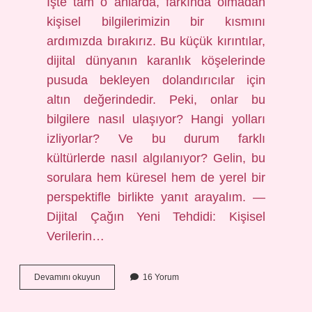
İşte tam o anlarda, farkında olmadan
kişisel bilgilerimizin bir kısmını
ardımızda bırakırız. Bu küçük kırıntılar,
dijital dünyanın karanlık köşelerinde
pusuda bekleyen dolandırıcılar için
altın değerindedir. Peki, onlar bu
bilgilere nasıl ulaşıyor? Hangi yolları
izliyorlar? Ve bu durum farklı
kültürlerde nasıl algılanıyor? Gelin, bu
sorulara hem küresel hem de yerel bir
perspektifle birlikte yanıt arayalım. —
Dijital Çağın Yeni Tehdidi: Kişisel
Verilerin…
Dolandırıcılar
Devamını okuyun
16 Yorum
kişisel
bilgilerine