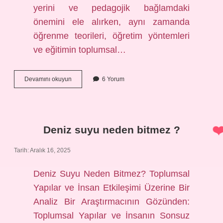
yerini ve pedagojik bağlamdaki
önemini ele alırken, aynı zamanda
öğrenme teorileri, öğretim yöntemleri
ve eğitimin toplumsal…
Sayıltılar
Devamını okuyun
6 Yorum
ne
demek
?
Deniz suyu neden bitmez ?
Tarih: Aralık 16, 2025
Deniz Suyu Neden Bitmez? Toplumsal
Yapılar ve İnsan Etkileşimi Üzerine Bir
Analiz Bir Araştırmacının Gözünden:
Toplumsal Yapılar ve İnsanın Sonsuz