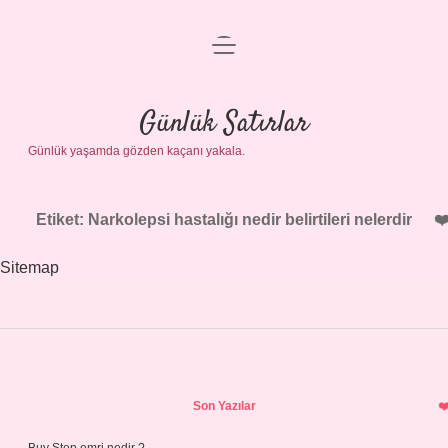
menüyü
Anasayfa
aç
Gizlilik Politikası
Günlük Satırlar
Günlük yaşamda gözden kaçanı yakala.
Yasal Uyarı
Hakkımızda
Etiket:
Narkolepsi hastalığı nedir belirtileri nelerdir
Sitemap
Sidebar
Son Yazılar