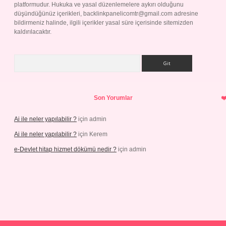
platformudur. Hukuka ve yasal düzenlemelere aykırı olduğunu
düşündüğünüz içerikleri,
backlinkpanelicomtr@gmail.com
adresine
bildirmeniz halinde, ilgili içerikler yasal süre içerisinde sitemizden
kaldırılacaktır.
Arama
Son Yorumlar
Ai ile neler yapılabilir ?
için
admin
Ai ile neler yapılabilir ?
için
Kerem
e-Devlet hitap hizmet dökümü nedir ?
için
admin