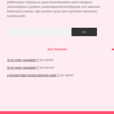
platformudur. Hukuka ve yasal düzenlemelere aykırı olduğunu
düşündüğünüz içerikleri,
backlinkpanelicomtr@gmail.com
adresine
bildirmeniz halinde, ilgili içerikler yasal süre içerisinde sitemizden
kaldırılacaktır.
Arama
Son Yorumlar
Ai ile neler yapılabilir ?
için
admin
Ai ile neler yapılabilir ?
için
Kerem
e-Devlet hitap hizmet dökümü nedir ?
için
admin