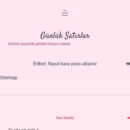
menüyü
Anasayfa
aç
Gizlilik Politikası
Günlük Satırlar
Günlük yaşamda gözden kaçanı yakala.
Yasal Uyarı
Hakkımızda
Etiket:
Nasıl kara para aklanır
Sitemap
Sidebar
Son Yazılar