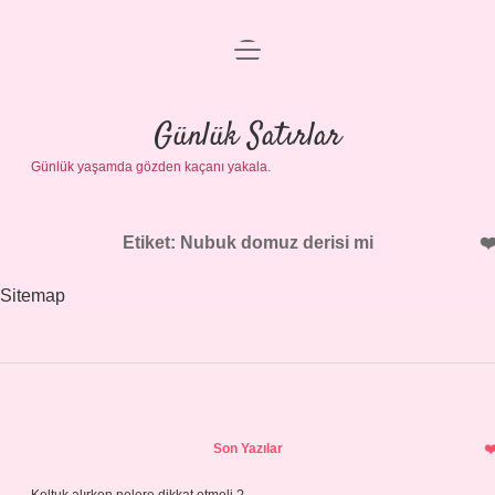
menüyü
Anasayfa
aç
Gizlilik Politikası
Günlük Satırlar
Günlük yaşamda gözden kaçanı yakala.
Yasal Uyarı
Hakkımızda
Etiket:
Nubuk domuz derisi mi
Sitemap
Sidebar
Son Yazılar