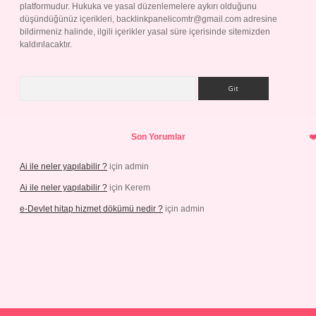
platformudur. Hukuka ve yasal düzenlemelere aykırı olduğunu
düşündüğünüz içerikleri,
backlinkpanelicomtr@gmail.com
adresine
bildirmeniz halinde, ilgili içerikler yasal süre içerisinde sitemizden
kaldırılacaktır.
Arama
Son Yorumlar
Ai ile neler yapılabilir ?
için
admin
Ai ile neler yapılabilir ?
için
Kerem
e-Devlet hitap hizmet dökümü nedir ?
için
admin