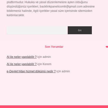
platformudur. Hukuka ve yasal düzenlemelere aykırı olduğunu
düşündüğünüz içerikleri,
backlinkpanelicomtr@gmail.com
adresine
bildirmeniz halinde, ilgili içerikler yasal süre içerisinde sitemizden
kaldırılacaktır.
Arama
Son Yorumlar
Ai ile neler yapılabilir ?
için
admin
Ai ile neler yapılabilir ?
için
Kerem
e-Devlet hitap hizmet dökümü nedir ?
için
admin