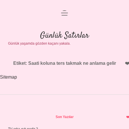
menüyü
Anasayfa
aç
Gizlilik Politikası
Günlük Satırlar
Günlük yaşamda gözden kaçanı yakala.
Yasal Uyarı
Hakkımızda
Etiket:
Saati koluna ters takmak ne anlama gelir
Sitemap
Sidebar
Son Yazılar