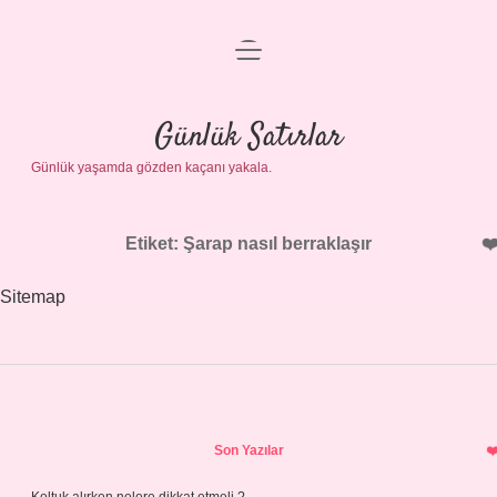
menüyü
Anasayfa
aç
Gizlilik Politikası
Günlük Satırlar
Günlük yaşamda gözden kaçanı yakala.
Yasal Uyarı
Hakkımızda
Etiket:
Şarap nasıl berraklaşır
Sitemap
Sidebar
Son Yazılar