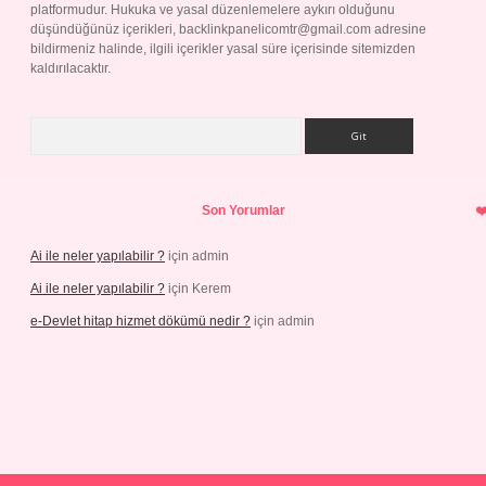
platformudur. Hukuka ve yasal düzenlemelere aykırı olduğunu
düşündüğünüz içerikleri,
backlinkpanelicomtr@gmail.com
adresine
bildirmeniz halinde, ilgili içerikler yasal süre içerisinde sitemizden
kaldırılacaktır.
Arama
Son Yorumlar
Ai ile neler yapılabilir ?
için
admin
Ai ile neler yapılabilir ?
için
Kerem
e-Devlet hitap hizmet dökümü nedir ?
için
admin