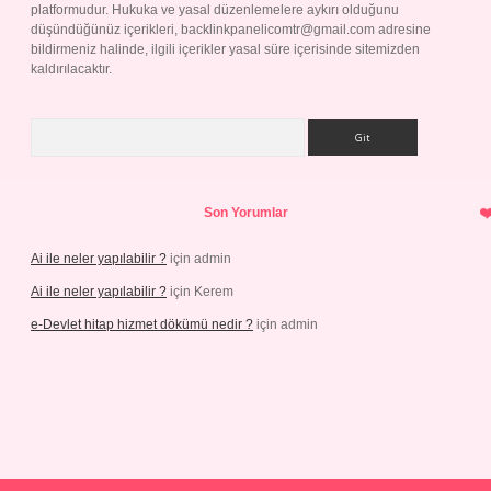
platformudur. Hukuka ve yasal düzenlemelere aykırı olduğunu
düşündüğünüz içerikleri,
backlinkpanelicomtr@gmail.com
adresine
bildirmeniz halinde, ilgili içerikler yasal süre içerisinde sitemizden
kaldırılacaktır.
Arama
Son Yorumlar
Ai ile neler yapılabilir ?
için
admin
Ai ile neler yapılabilir ?
için
Kerem
e-Devlet hitap hizmet dökümü nedir ?
için
admin