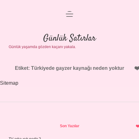
menüyü
Anasayfa
aç
Gizlilik Politikası
Günlük Satırlar
Günlük yaşamda gözden kaçanı yakala.
Yasal Uyarı
Hakkımızda
Etiket:
Türkiyede gayzer kaynağı neden yoktur
Sitemap
Sidebar
Son Yazılar