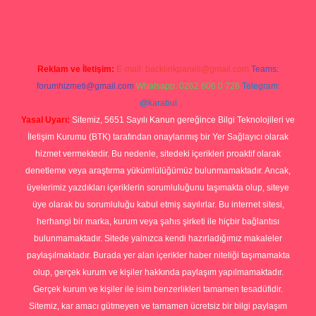
ci.org
Reklam ve İletişim:
E-mail:
backlinkpaneli@gmail.com
Teams:
forumhizmeti@gmail.com
Whatsapp: 0262 606 0 726
Telegram:
@karabul
Yasal Uyarı:
Sitemiz, 5651 Sayılı Kanun gereğince Bilgi Teknolojileri ve
İletişim Kurumu (BTK) tarafından onaylanmış bir Yer Sağlayıcı olarak
hizmet vermektedir. Bu nedenle, sitedeki içerikleri proaktif olarak
denetleme veya araştırma yükümlülüğümüz bulunmamaktadır. Ancak,
üyelerimiz yazdıkları içeriklerin sorumluluğunu taşımakta olup, siteye
üye olarak bu sorumluluğu kabul etmiş sayılırlar. Bu internet sitesi,
herhangi bir marka, kurum veya şahıs şirketi ile hiçbir bağlantısı
bulunmamaktadır. Sitede yalnızca kendi hazırladığımız makaleler
paylaşılmaktadır. Burada yer alan içerikler haber niteliği taşımamakta
olup, gerçek kurum ve kişiler hakkında paylaşım yapılmamaktadır.
Gerçek kurum ve kişiler ile isim benzerlikleri tamamen tesadüfidir.
Sitemiz, kar amacı gütmeyen ve tamamen ücretsiz bir bilgi paylaşım