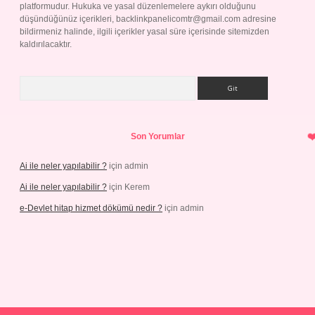
platformudur. Hukuka ve yasal düzenlemelere aykırı olduğunu
düşündüğünüz içerikleri,
backlinkpanelicomtr@gmail.com
adresine
bildirmeniz halinde, ilgili içerikler yasal süre içerisinde sitemizden
kaldırılacaktır.
Arama
Son Yorumlar
Ai ile neler yapılabilir ?
için
admin
Ai ile neler yapılabilir ?
için
Kerem
e-Devlet hitap hizmet dökümü nedir ?
için
admin