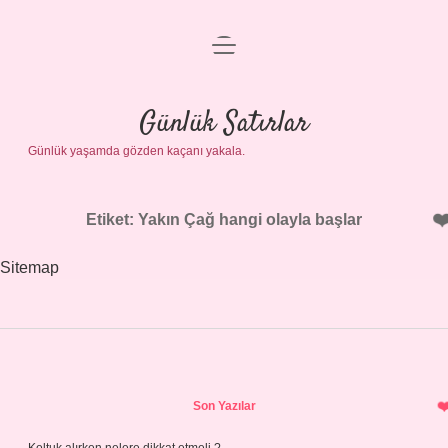
menüyü
Anasayfa
aç
Gizlilik Politikası
Günlük Satırlar
Günlük yaşamda gözden kaçanı yakala.
Yasal Uyarı
Hakkımızda
Etiket:
Yakın Çağ hangi olayla başlar
Sitemap
Sidebar
Son Yazılar