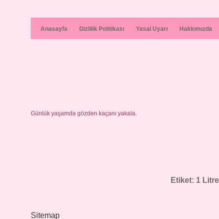
Anasayfa
Gizlilik Politikası
Yasal Uyarı
Hakkımızda
Günlük yaşamda gözden kaçanı yakala.
Etiket:
1 Litr
Sitemap