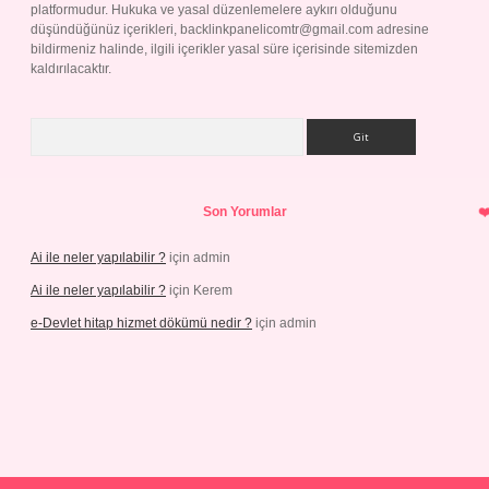
platformudur. Hukuka ve yasal düzenlemelere aykırı olduğunu
düşündüğünüz içerikleri,
backlinkpanelicomtr@gmail.com
adresine
bildirmeniz halinde, ilgili içerikler yasal süre içerisinde sitemizden
kaldırılacaktır.
Arama
Son Yorumlar
Ai ile neler yapılabilir ?
için
admin
Ai ile neler yapılabilir ?
için
Kerem
e-Devlet hitap hizmet dökümü nedir ?
için
admin