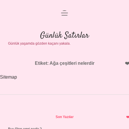
menüyü
Anasayfa
aç
Gizlilik Politikası
Günlük Satırlar
Günlük yaşamda gözden kaçanı yakala.
Yasal Uyarı
Hakkımızda
Etiket:
Ağa çeşitleri nelerdir
Sitemap
Sidebar
Son Yazılar