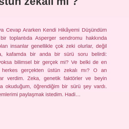
tün zekalı mı ?
uya Cevap Ararken Kendi Hikâyemi Düşündüm
 bir toplantıda Asperger sendromu hakkında
n insanlar genellikle çok zeki olurlar, değil
 kafamda bir anda bir sürü soru belirdi:
yoksa bilimsel bir gerçek mi? Ve belki de en
n herkes gerçekten üstün zekalı mı? O an
 verdim. Zeka, genetik faktörler ve beyin
larca okuduğum, öğrendiğim bir sürü şey vardı.
emlerimi paylaşmak istedim. Hadi…