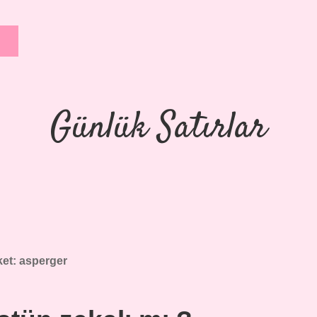
Günlük Satırlar
ket:
asperger