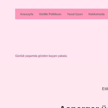
Anasayfa
Gizlilik Politikası
Yasal Uyarı
Hakkımızda
Günlük yaşamda gözden kaçanı yakala.
Eti