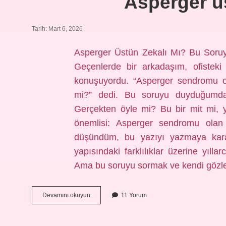
Asperger üs
Tarih: Mart 6, 2026
Asperger Üstün Zekalı Mı? Bu Sor
Geçenlerde bir arkadaşım, ofisteki
konuşuyordu. “Asperger sendromu ola
mi?” dedi. Bu soruyu duyduğumda,
Gerçekten öyle mi? Bu bir mit mi, 
önemlisi: Asperger sendromu ola
düşündüm, bu yazıyı yazmaya karar
yapısındaki farklılıklar üzerine yıl
Ama bu soruyu sormak ve kendi gözl
Asperger
Devamını okuyun
11 Yorum
üstün
zekalı
mı