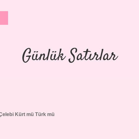
Günlük Satırlar
 Çelebi Kürt mü Türk mü