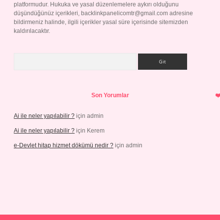
platformudur. Hukuka ve yasal düzenlemelere aykırı olduğunu
düşündüğünüz içerikleri,
backlinkpanelicomtr@gmail.com
adresine
bildirmeniz halinde, ilgili içerikler yasal süre içerisinde sitemizden
kaldırılacaktır.
Arama
Son Yorumlar
Ai ile neler yapılabilir ?
için
admin
Ai ile neler yapılabilir ?
için
Kerem
e-Devlet hitap hizmet dökümü nedir ?
için
admin