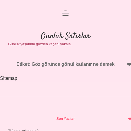
menüyü
Anasayfa
aç
Gizlilik Politikası
Günlük Satırlar
Günlük yaşamda gözden kaçanı yakala.
Yasal Uyarı
Hakkımızda
Etiket:
Göz görünce gönül katlanır ne demek
Sitemap
Sidebar
Son Yazılar