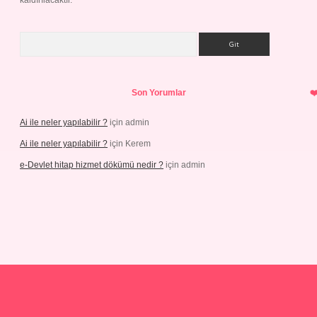
kaldırılacaktır.
Arama
Son Yorumlar
Ai ile neler yapılabilir ?
için
admin
Ai ile neler yapılabilir ?
için
Kerem
e-Devlet hitap hizmet dökümü nedir ?
için
admin
etci.org