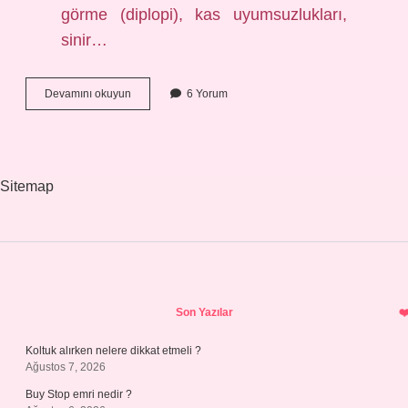
görme (diplopi), kas uyumsuzlukları,
sinir…
Gözde
Devamını okuyun
6 Yorum
çift
görme
neyin
belirtisidir
?
Sitemap
Sidebar
Son Yazılar
Koltuk alırken nelere dikkat etmeli ?
Ağustos 7, 2026
Buy Stop emri nedir ?