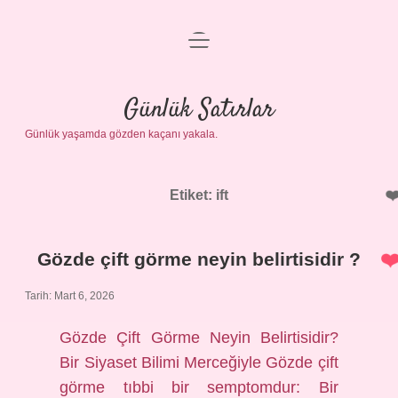
menüyü
Anasayfa
aç
Gizlilik Politikası
Günlük Satırlar
Günlük yaşamda gözden kaçanı yakala.
Yasal Uyarı
Hakkımızda
Etiket:
ift
Gözde çift görme neyin belirtisidir ?
Tarih: Mart 6, 2026
Gözde Çift Görme Neyin Belirtisidir?
Bir Siyaset Bilimi Merceğiyle Gözde çift
görme tıbbi bir semptomdur: Bir