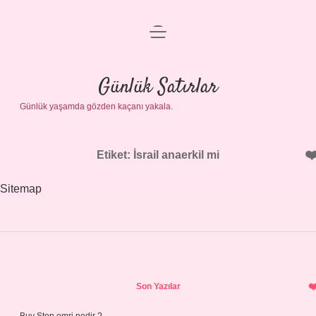
menüyü
Anasayfa
aç
Gizlilik Politikası
Günlük Satırlar
Günlük yaşamda gözden kaçanı yakala.
Yasal Uyarı
Hakkımızda
Etiket:
İsrail anaerkil mi
Sitemap
Sidebar
Son Yazılar