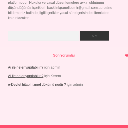
platformudur. Hukuka ve yasal düzenlemelere aykırı olduğunu
düşündüğünüz içerikleri,
backlinkpanelicomtr@gmail.com
adresine
bildirmeniz halinde, ilgili içerikler yasal süre içerisinde sitemizden
kaldırılacaktır.
Arama
Son Yorumlar
Ai ile neler yapılabilir ?
için
admin
Ai ile neler yapılabilir ?
için
Kerem
e-Devlet hitap hizmet dökümü nedir ?
için
admin