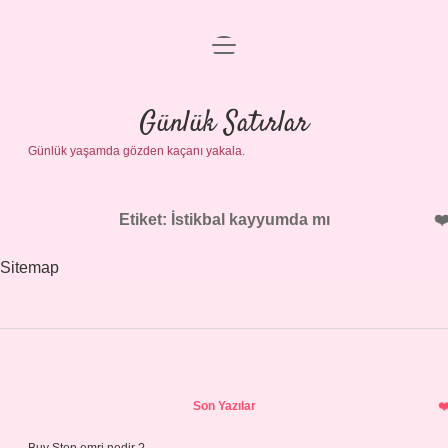
menüyü
Anasayfa
aç
Gizlilik Politikası
Günlük Satırlar
Günlük yaşamda gözden kaçanı yakala.
Yasal Uyarı
Hakkımızda
Etiket:
İstikbal kayyumda mı
Sitemap
Sidebar
Son Yazılar