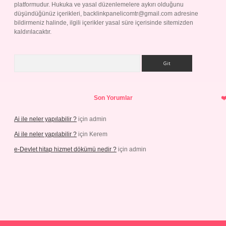
platformudur. Hukuka ve yasal düzenlemelere aykırı olduğunu
düşündüğünüz içerikleri,
backlinkpanelicomtr@gmail.com
adresine
bildirmeniz halinde, ilgili içerikler yasal süre içerisinde sitemizden
kaldırılacaktır.
Arama
Son Yorumlar
Ai ile neler yapılabilir ?
için
admin
Ai ile neler yapılabilir ?
için
Kerem
e-Devlet hitap hizmet dökümü nedir ?
için
admin