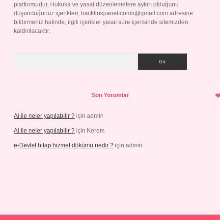
platformudur. Hukuka ve yasal düzenlemelere aykırı olduğunu
düşündüğünüz içerikleri,
backlinkpanelicomtr@gmail.com
adresine
bildirmeniz halinde, ilgili içerikler yasal süre içerisinde sitemizden
kaldırılacaktır.
Arama
Son Yorumlar
Ai ile neler yapılabilir ?
için
admin
Ai ile neler yapılabilir ?
için
Kerem
e-Devlet hitap hizmet dökümü nedir ?
için
admin