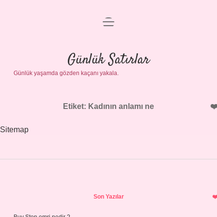
menüyü
Anasayfa
aç
Gizlilik Politikası
Günlük Satırlar
Günlük yaşamda gözden kaçanı yakala.
Yasal Uyarı
Hakkımızda
Etiket:
Kadının anlamı ne
Sitemap
Sidebar
Son Yazılar