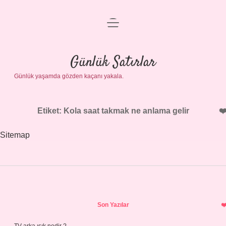
menüyü
Anasayfa
aç
Gizlilik Politikası
Günlük Satırlar
Günlük yaşamda gözden kaçanı yakala.
Yasal Uyarı
Hakkımızda
Etiket:
Kola saat takmak ne anlama gelir
Sitemap
Sidebar
Son Yazılar