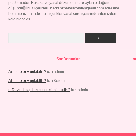
platformudur. Hukuka ve yasal düzenlemelere aykırı olduğunu
düşündüğünüz içerikleri,
backlinkpanelicomtr@gmail.com
adresine
bildirmeniz halinde, ilgili içerikler yasal süre içerisinde sitemizden
kaldırılacaktır.
Arama
Son Yorumlar
Ai ile neler yapılabilir ?
için
admin
Ai ile neler yapılabilir ?
için
Kerem
e-Devlet hitap hizmet dökümü nedir ?
için
admin