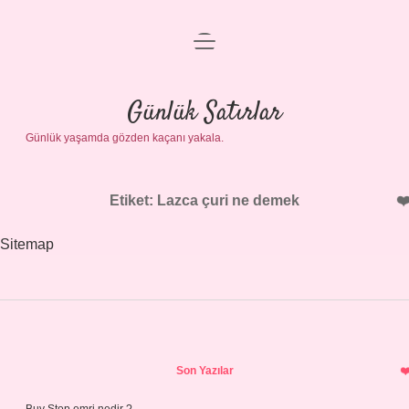
menüyü
Anasayfa
aç
Gizlilik Politikası
Günlük Satırlar
Günlük yaşamda gözden kaçanı yakala.
Yasal Uyarı
Hakkımızda
Etiket:
Lazca çuri ne demek
Sitemap
Sidebar
Son Yazılar