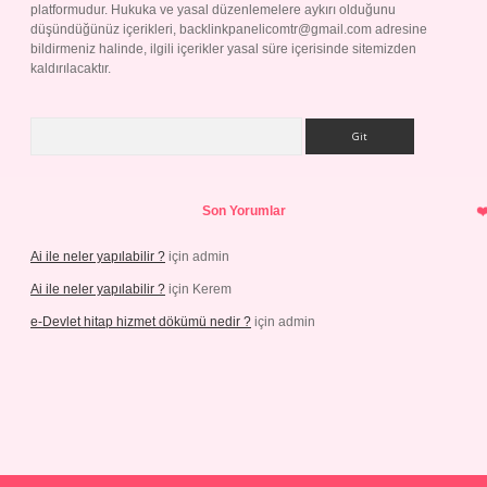
platformudur. Hukuka ve yasal düzenlemelere aykırı olduğunu
düşündüğünüz içerikleri,
backlinkpanelicomtr@gmail.com
adresine
bildirmeniz halinde, ilgili içerikler yasal süre içerisinde sitemizden
kaldırılacaktır.
Arama
Son Yorumlar
Ai ile neler yapılabilir ?
için
admin
Ai ile neler yapılabilir ?
için
Kerem
e-Devlet hitap hizmet dökümü nedir ?
için
admin