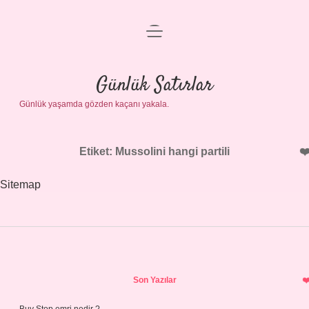
menüyü
Anasayfa
aç
Gizlilik Politikası
Günlük Satırlar
Günlük yaşamda gözden kaçanı yakala.
Yasal Uyarı
Hakkımızda
Etiket:
Mussolini hangi partili
Sitemap
Sidebar
Son Yazılar