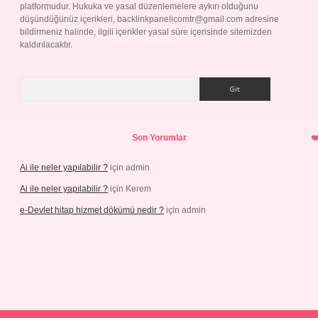
platformudur. Hukuka ve yasal düzenlemelere aykırı olduğunu
düşündüğünüz içerikleri,
backlinkpanelicomtr@gmail.com
adresine
bildirmeniz halinde, ilgili içerikler yasal süre içerisinde sitemizden
kaldırılacaktır.
Arama
Son Yorumlar
Ai ile neler yapılabilir ?
için
admin
Ai ile neler yapılabilir ?
için
Kerem
e-Devlet hitap hizmet dökümü nedir ?
için
admin