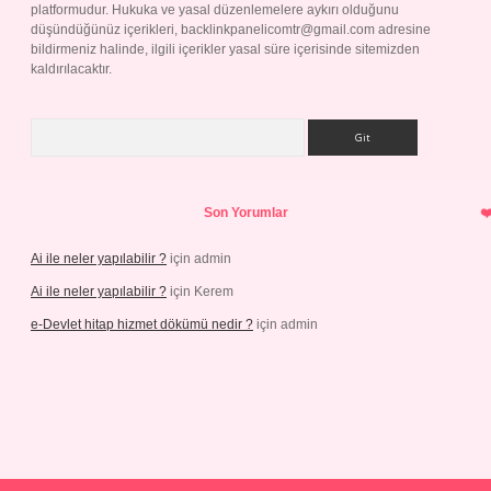
platformudur. Hukuka ve yasal düzenlemelere aykırı olduğunu
düşündüğünüz içerikleri,
backlinkpanelicomtr@gmail.com
adresine
bildirmeniz halinde, ilgili içerikler yasal süre içerisinde sitemizden
kaldırılacaktır.
Arama
Son Yorumlar
Ai ile neler yapılabilir ?
için
admin
Ai ile neler yapılabilir ?
için
Kerem
e-Devlet hitap hizmet dökümü nedir ?
için
admin