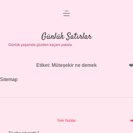
menüyü
Anasayfa
aç
Gizlilik Politikası
Günlük Satırlar
Günlük yaşamda gözden kaçanı yakala.
Yasal Uyarı
Hakkımızda
Etiket:
Müteşekir ne demek
Sitemap
Sidebar
Son Yazılar