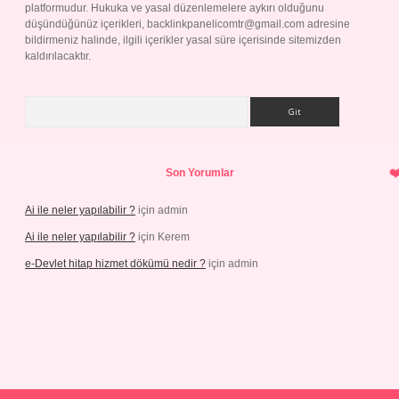
platformudur. Hukuka ve yasal düzenlemelere aykırı olduğunu
düşündüğünüz içerikleri,
backlinkpanelicomtr@gmail.com
adresine
bildirmeniz halinde, ilgili içerikler yasal süre içerisinde sitemizden
kaldırılacaktır.
Arama
Son Yorumlar
Ai ile neler yapılabilir ?
için
admin
Ai ile neler yapılabilir ?
için
Kerem
e-Devlet hitap hizmet dökümü nedir ?
için
admin