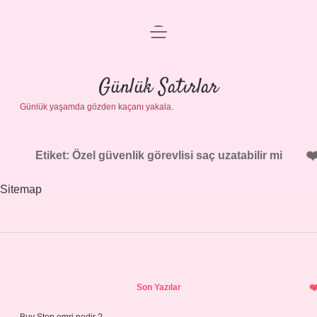
menüyü
Anasayfa
aç
Gizlilik Politikası
Günlük Satırlar
Günlük yaşamda gözden kaçanı yakala.
Yasal Uyarı
Hakkımızda
Etiket:
Özel güvenlik görevlisi saç uzatabilir mi
Sitemap
Sidebar
Son Yazılar