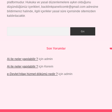
platformudur. Hukuka ve yasal düzenlemelere aykırı olduğunu
düşündüğünüz içerikleri,
backlinkpanelicomtr@gmail.com
adresine
bildirmeniz halinde, ilgili içerikler yasal süre içerisinde sitemizden
kaldırılacaktır.
Arama
Son Yorumlar
Ai ile neler yapılabilir ?
için
admin
Ai ile neler yapılabilir ?
için
Kerem
e-Devlet hitap hizmet dökümü nedir ?
için
admin