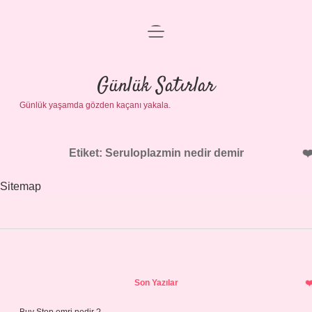
menüyü
Anasayfa
aç
Gizlilik Politikası
Günlük Satırlar
Günlük yaşamda gözden kaçanı yakala.
Yasal Uyarı
Hakkımızda
Etiket:
Seruloplazmin nedir demir
Sitemap
Sidebar
Son Yazılar