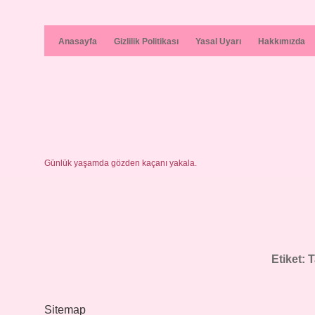
Anasayfa
Gizlilik Politikası
Yasal Uyarı
Hakkımızda
Günlük yaşamda gözden kaçanı yakala.
Etiket:
T
Sitemap