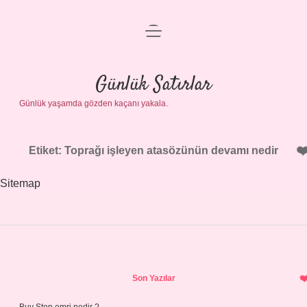
menüyü
Anasayfa
aç
Gizlilik Politikası
Günlük Satırlar
Günlük yaşamda gözden kaçanı yakala.
Yasal Uyarı
Hakkımızda
Etiket:
Toprağı işleyen atasözünün devamı nedir
Sitemap
Sidebar
Son Yazılar