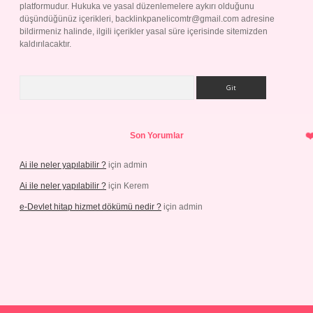
platformudur. Hukuka ve yasal düzenlemelere aykırı olduğunu
düşündüğünüz içerikleri,
backlinkpanelicomtr@gmail.com
adresine
bildirmeniz halinde, ilgili içerikler yasal süre içerisinde sitemizden
kaldırılacaktır.
Arama
Son Yorumlar
Ai ile neler yapılabilir ?
için
admin
Ai ile neler yapılabilir ?
için
Kerem
e-Devlet hitap hizmet dökümü nedir ?
için
admin