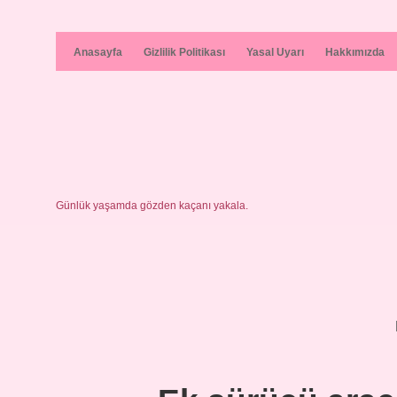
Anasayfa
Gizlilik Politikası
Yasal Uyarı
Hakkımızda
Günlük yaşamda gözden kaçanı yakala.