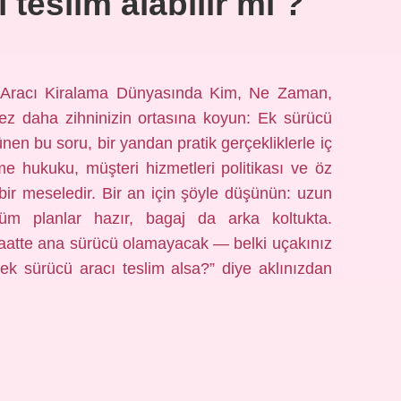
 teslim alabilir mi ?
? Aracı Kiralama Dünyasında Kim, Ne Zaman,
 kez daha zihninizin ortasına koyun: Ek sürücü
rünen bu soru, bir yandan pratik gerçekliklerle iç
e hukuku, müşteri hizmetleri politikası ve öz
ir meseledir. Bir an için şöyle düşünün: uzun
tüm planlar hazır, bagaj da arka koltukta.
saatte ana sürücü olamayacak — belki uçakınız
a ek sürücü aracı teslim alsa?” diye aklınızdan