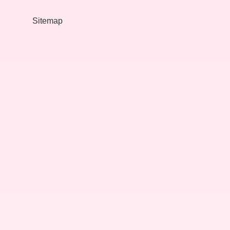
alabilir
mi
Sitemap
?