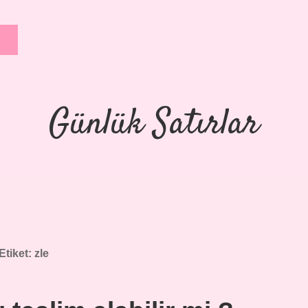
Günlük Satırlar
Etiket:
zle