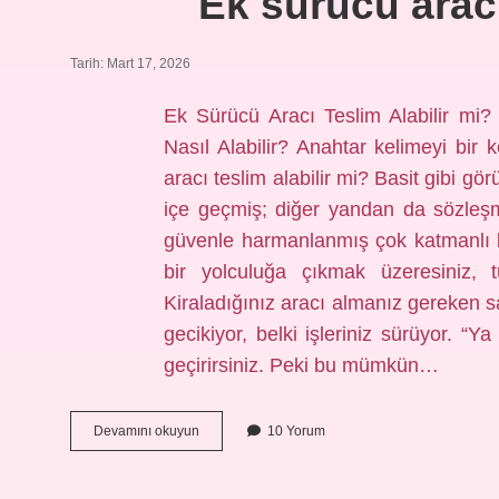
Ek sürücü aracı
Tarih: Mart 17, 2026
Ek Sürücü Aracı Teslim Alabilir mi
Nasıl Alabilir? Anahtar kelimeyi bir
aracı teslim alabilir mi? Basit gibi gö
içe geçmiş; diğer yandan da sözleşm
güvenle harmanlanmış çok katmanlı b
bir yolculuğa çıkmak üzeresiniz, 
Kiraladığınız aracı almanız gereken 
gecikiyor, belki işleriniz sürüyor. “Y
geçirirsiniz. Peki bu mümkün…
Ek
Devamını okuyun
10 Yorum
sürücü
aracı
teslim