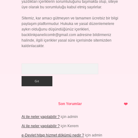
yazdıkları içeriklerin sorumluluğunu taşımakta olup, siteye
üye olarak bu sorumluluğu kabul etmiş sayılırlar.
Sitemiz, kar amacı gütmeyen ve tamamen ücretsiz bir bilgi
paylaşım platformudur. Hukuka ve yasal düzenlemelere
aykırı olduğunu düşündüğünüz içerikleri,
backlinkpanelicomtr@gmail.com
adresine bildirmeniz
halinde, ilgili içerikler yasal süre içerisinde sitemizden
kaldırılacaktır.
Arama
Son Yorumlar
Ai ile neler yapılabilir ?
için
admin
Ai ile neler yapılabilir ?
için
Kerem
e-Devlet hitap hizmet dökümü nedir ?
için
admin