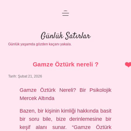
menüyü
Anasayfa
aç
Gizlilik Politikası
Günlük Satırlar
Günlük yaşamda gözden kaçanı yakala.
Yasal Uyarı
Hakkımızda
Gamze Öztürk nereli ?
Tarih: Şubat 21, 2026
Gamze Öztürk Nereli? Bir Psikolojik
Mercek Altında
Bazen, bir kişinin kimliği hakkında basit
bir soru bile, bize derinlemesine bir
keşif alanı sunar. “Gamze Öztürk