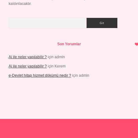
kaldırılacaktır.
Arama
Son Yorumlar
Ai ile neler yapılabilir ?
için
admin
Ai ile neler yapılabilir ?
için
Kerem
e-Devlet hitap hizmet dökümü nedir ?
için
admin
org