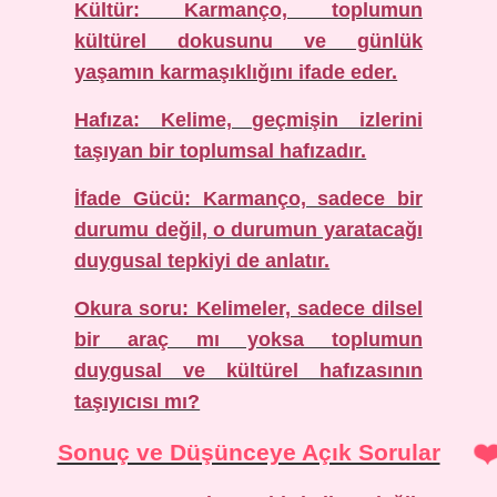
Kültür: Karmanço, toplumun
kültürel dokusunu ve günlük
yaşamın karmaşıklığını ifade eder.
Hafıza: Kelime, geçmişin izlerini
taşıyan bir toplumsal hafızadır.
İfade Gücü: Karmanço, sadece bir
durumu değil, o durumun yaratacağı
duygusal tepkiyi de anlatır.
Okura soru: Kelimeler, sadece dilsel
bir araç mı yoksa toplumun
duygusal ve kültürel hafızasının
taşıyıcısı mı?
Sonuç ve Düşünceye Açık Sorular