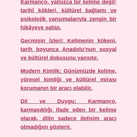
Karmanço, yalnızca bir kelime değil;
tarihî kökleri, kültürel bağlamı ve
psikolojik yansımalarıyla zengin bir
hikâyeye sahip.
Geçmişin İzleri: Kelimenin kökeni,
tarih boyunca Anadolu’nun sosyal
ve kültürel dokusunu yansıtır.
Modern Kimlik: Günümüzde kelime,
yöresel kimliği ve kültürel mirası
korumanın bir aracı olabilir.
Dil ve Duygu: Karmanço,
karmaşıklığı ifade eden bir kelime
olarak, dilin sadece iletişim aracı
olmadığını gösterir.