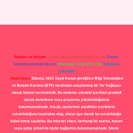
.org
Reklam ve İletişim:
E-mail:
backlinkpaneli@gmail.com
Teams:
forumhizmeti@gmail.com
Whatsapp: 0262 606 0 726
Telegram:
@karabul
Yasal Uyarı:
Sitemiz, 5651 Sayılı Kanun gereğince Bilgi Teknolojileri
ve İletişim Kurumu (BTK) tarafından onaylanmış bir Yer Sağlayıcı
olarak hizmet vermektedir. Bu nedenle, sitedeki içerikleri proaktif
olarak denetleme veya araştırma yükümlülüğümüz
bulunmamaktadır. Ancak, üyelerimiz yazdıkları içeriklerin
sorumluluğunu taşımakta olup, siteye üye olarak bu sorumluluğu
kabul etmiş sayılırlar. Bu internet sitesi, herhangi bir marka, kurum
veya şahıs şirketi ile hiçbir bağlantısı bulunmamaktadır. Sitede