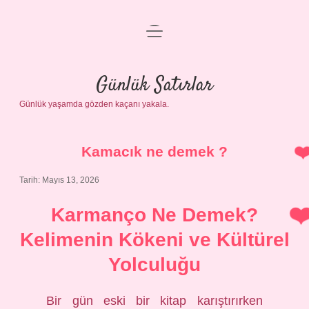
menüyü
Anasayfa
aç
Gizlilik Politikası
Günlük Satırlar
Günlük yaşamda gözden kaçanı yakala.
Yasal Uyarı
Hakkımızda
Kamacık ne demek ?
Tarih: Mayıs 13, 2026
Karmanço Ne Demek?
Kelimenin Kökeni ve Kültürel
Yolculuğu
Bir gün eski bir kitap karıştırırken