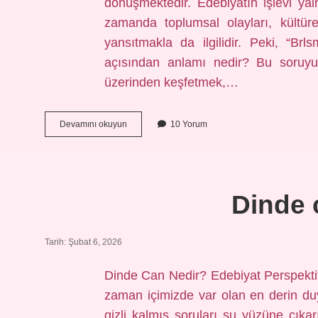
dönüşmektedir. Edebiyatın işlevi yaln
zamanda toplumsal olayları, kültürel
yansıtmakla da ilgilidir. Peki, “B
açısından anlamı nedir? Bu soruyu, 
üzerinden keşfetmek,…
Brlsm
Devamını okuyun
10 Yorum
ne
zaman
bölündü
?
Dinde 
Tarih: Şubat 6, 2026
Dinde Can Nedir? Edebiyat Perspekt
zaman içimizde var olan en derin duy
gizli kalmış soruları su yüzüne çıkarı