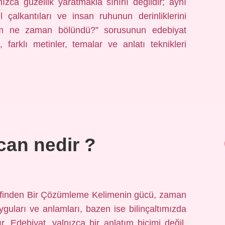
ızca güzellik yaratmakla sınırlı değildir; aynı
 çalkantıları ve insan ruhunun derinliklerini
rlsm ne zaman bölündü?” sorusunun edebiyat
farklı metinler, temalar ve anlatı teknikleri
can nedir ?
ifinden Bir Çözümleme Kelimenin gücü, zaman
guları ve anlamları, bazen ise bilinçaltımızda
r. Edebiyat, yalnızca bir anlatım biçimi değil,