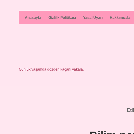
Anasayfa
Gizlilik Politikası
Yasal Uyarı
Hakkımızda
Günlük yaşamda gözden kaçanı yakala.
Eti