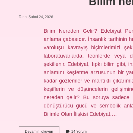
Bilim ne
Tarih: Şubat 24, 2026
Bilim Nereden Gelir? Edebiyat Pers
anlama çabasıdır. İnsanlık tarihinin 
varoluşu kavrayış biçimlerimizi şek
laboratuvarlarda, teorilerde veya 
şekillenir. Edebiyat, tıpkı bilim gibi,
anlamını keşfetme arzusunun bir yansı
kadar gözlemler ve mantıklı çıkarıml
keşiflerin ve düşüncelerin gelişimi
nereden gelir? Bu soruya sadece ak
dönüştürücü gücü ve sembolik anlatı
Bilimle Olan İlişkisi Edebiyat,…
Bilim
Devamını okuyun
14 Yorum