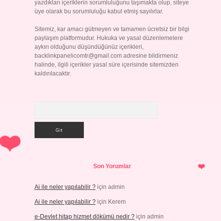
yazdıkları içeriklerin sorumluluğunu taşımakta olup, siteye
üye olarak bu sorumluluğu kabul etmiş sayılırlar.
Sitemiz, kar amacı gütmeyen ve tamamen ücretsiz bir bilgi
paylaşım platformudur. Hukuka ve yasal düzenlemelere
aykırı olduğunu düşündüğünüz içerikleri,
backlinkpanelicomtr@gmail.com
adresine bildirmeniz
halinde, ilgili içerikler yasal süre içerisinde sitemizden
kaldırılacaktır.
Arama
Son Yorumlar
Ai ile neler yapılabilir ?
için
admin
Ai ile neler yapılabilir ?
için
Kerem
e-Devlet hitap hizmet dökümü nedir ?
için
admin