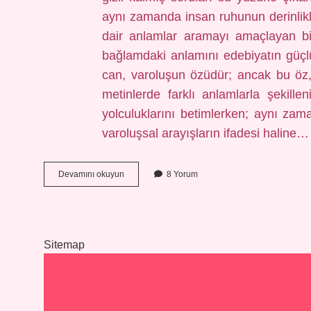
aynı zamanda insan ruhunun derinlikl
dair anlamlar aramayı amaçlayan bir
bağlamdaki anlamını edebiyatın güçl
can, varoluşun özüdür; ancak bu öz, h
metinlerde farklı anlamlarla şekillen
yolculuklarını betimlerken; aynı zam
varoluşsal arayışların ifadesi haline…
Dinde
Devamını okuyun
8 Yorum
can
nedir
?
Sitemap