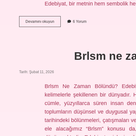
Edebiyat, bir metnin hem sembolik hem
Hamilelik
Devamını okuyun
6 Yorum
işverene
nasıl
bildirilir
?
Brlsm ne z
Tarih: Şubat 11, 2026
Brlsm Ne Zaman Bölündü? Edebiya
kelimelerle şekillenen bir dünyadır. 
cümle, yüzyıllarca süren insan deneyi
toplumların düşünsel ve duygusal yapı
tarihindeki bölünmeleri, çatışmaları
ele alacağımız “Brlsm” konusu d