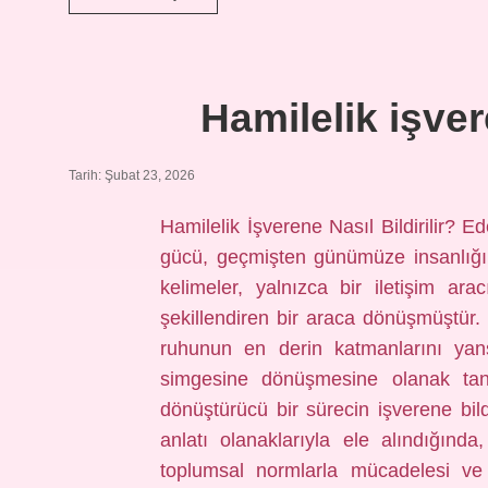
nereden
gelir
?
Hamilelik işvere
Tarih: Şubat 23, 2026
Hamilelik İşverene Nasıl Bildirilir? 
gücü, geçmişten günümüze insanlığın 
kelimeler, yalnızca bir iletişim ara
şekillendiren bir araca dönüşmüştür.
ruhunun en derin katmanlarını yans
simgesine dönüşmesine olanak tanı
dönüştürücü bir sürecin işverene bil
anlatı olanaklarıyla ele alındığında, 
toplumsal normlarla mücadelesi ve 