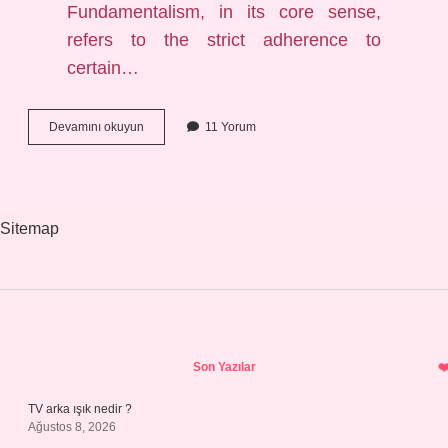
Fundamentalism, in its core sense,
refers to the strict adherence to
certain…
What
Devamını okuyun
11 Yorum
is
an
example
of
a
Sitemap
fundamentalist
?
Sidebar
Son Yazılar
TV arka ışık nedir ?
Ağustos 8, 2026