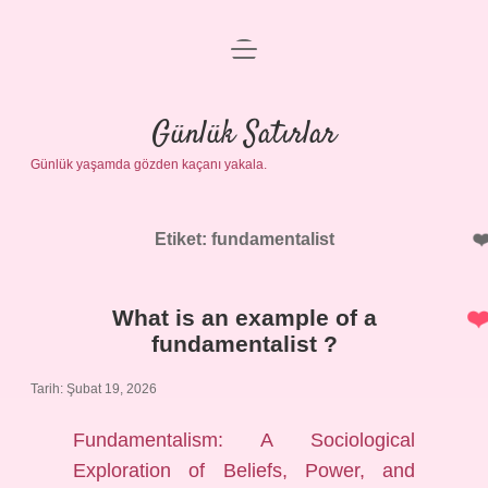
menüyü
Anasayfa
aç
Gizlilik Politikası
Günlük Satırlar
Günlük yaşamda gözden kaçanı yakala.
Yasal Uyarı
Hakkımızda
Etiket:
fundamentalist
What is an example of a
fundamentalist ?
Tarih: Şubat 19, 2026
Fundamentalism: A Sociological
Exploration of Beliefs, Power, and