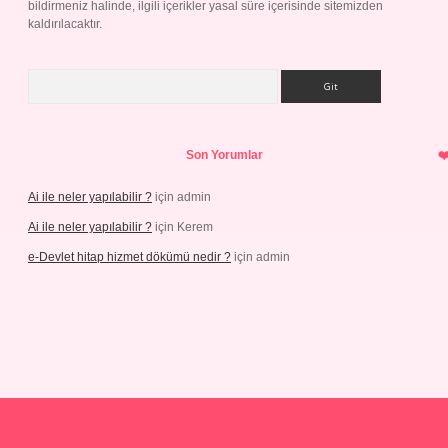
bildirmeniz halinde, ilgili içerikler yasal süre içerisinde sitemizden
kaldırılacaktır.
Arama
Son Yorumlar
Ai ile neler yapılabilir ?
için
admin
Ai ile neler yapılabilir ?
için
Kerem
e-Devlet hitap hizmet dökümü nedir ?
için
admin
etci.org