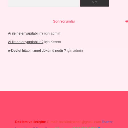
Son Yorumlar
Ai ile neler yapılabilir ?
için
admin
Ai ile neler yapılabilir ?
için
Kerem
e-Devlet hitap hizmet dökümü nedir ?
için
admin
g
Reklam ve İletişim:
E-mail:
backlinkpaneli@gmail.com
Teams: