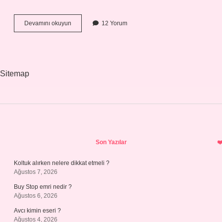
Yeşil
Devamını okuyun
12 Yorum
Peri
Gecesi
ne
anlatıyor
?
Sitemap
Sidebar
Son Yazılar
Koltuk alırken nelere dikkat etmeli ?
Ağustos 7, 2026
Buy Stop emri nedir ?
Ağustos 6, 2026
Avcı kimin eseri ?
Ağustos 4, 2026