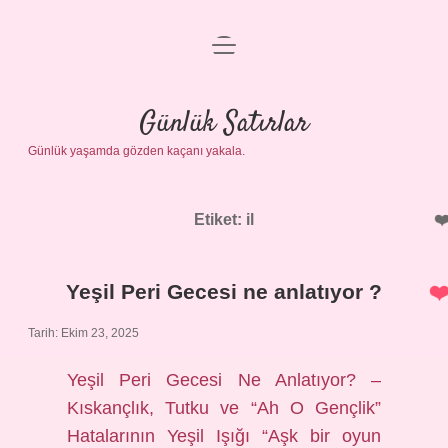
menüyü
Anasayfa
aç
Gizlilik Politikası
Günlük Satırlar
Günlük yaşamda gözden kaçanı yakala.
Yasal Uyarı
Hakkımızda
Etiket:
il
Yeşil Peri Gecesi ne anlatıyor ?
Tarih: Ekim 23, 2025
Yeşil Peri Gecesi Ne Anlatıyor? –
Kıskançlık, Tutku ve “Ah O Gençlik”
Hatalarının Yeşil Işığı “Aşk bir oyun