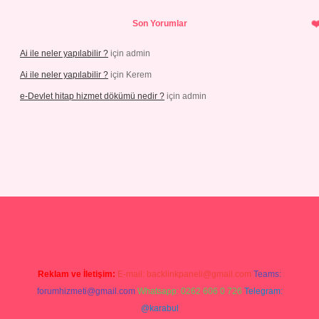
Son Yorumlar
Ai ile neler yapılabilir ?
için
admin
Ai ile neler yapılabilir ?
için
Kerem
e-Devlet hitap hizmet dökümü nedir ?
için
admin
g
Reklam ve İletişim:
E-mail:
backlinkpaneli@gmail.com
Teams:
forumhizmeti@gmail.com
Whatsapp: 0262 606 0 726
Telegram:
@karabul