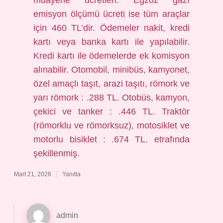
muayene ücretleri: Egzoz gazı
emisyon ölçümü ücreti ise tüm araçlar
için 460 TL’dir. Ödemeler nakit, kredi
kartı veya banka kartı ile yapılabilir.
Kredi kartı ile ödemelerde ek komisyon
alınabilir. Otomobil, minibüs, kamyonet,
özel amaçlı taşıt, arazi taşıtı, römork ve
yarı römork : .288 TL. Otobüs, kamyon,
çekici ve tanker : .446 TL. Traktör
(römorklu ve römorksuz), motosiklet ve
motorlu bisiklet : .674 TL. etrafında
şekillenmiş.
Mart 21, 2026
Yanıtla
admin