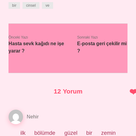
bir
cinsel
ve
Önceki Yazı
Sonraki Yazı
Hasta sevk kağıdı ne işe
E-posta geri çekilir mi
yarar ?
?
12 Yorum
Nehir
ilk bölümde güzel bir zemin