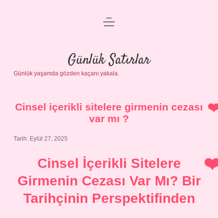
menüyü
Anasayfa
aç
Gizlilik Politikası
Günlük Satırlar
Günlük yaşamda gözden kaçanı yakala.
Yasal Uyarı
Hakkımızda
Cinsel içerikli sitelere girmenin cezası
var mı ?
Tarih: Eylül 27, 2025
Cinsel İçerikli Sitelere
Girmenin Cezası Var Mı? Bir
Tarihçinin Perspektifinden