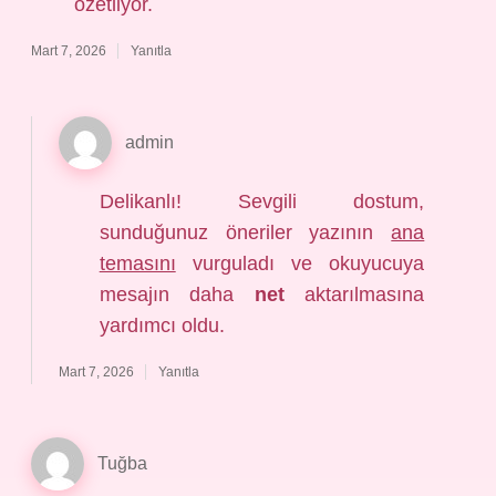
özetliyor.
Mart 7, 2026
Yanıtla
admin
Delikanlı! Sevgili dostum,
sunduğunuz öneriler yazının
ana
temasını
vurguladı ve okuyucuya
mesajın daha
net
aktarılmasına
yardımcı oldu.
Mart 7, 2026
Yanıtla
Tuğba