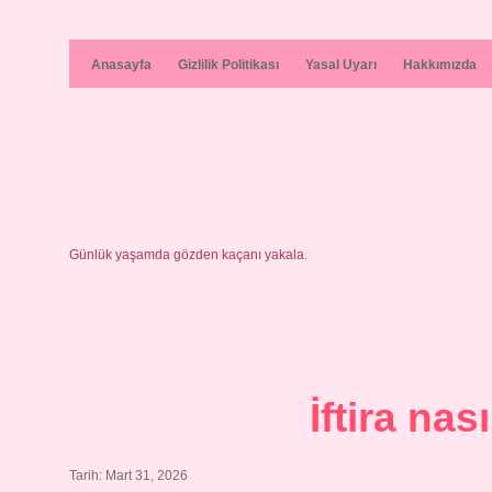
Anasayfa
Gizlilik Politikası
Yasal Uyarı
Hakkımızda
Günlük yaşamda gözden kaçanı yakala.
İftira nası
Tarih: Mart 31, 2026