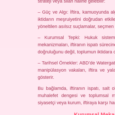
strateji veya silah haline gelebilir:
– Güç ve Algı: İftira, kamuoyunda alg
iktidarın meşruiyetini doğrudan etki
yöneltilen asılsız suçlamalar, seçmen d
– Kurumsal Tepki: Hukuk sistem
mekanizmaları, iftiranın ispatı sürecin
doğruluğunu değil, toplumun iktidara 
– Tarihsel Örnekler: ABD’de Watergat
manipülasyon vakaları, iftira ve yal
gösterir.
Bu bağlamda, iftiranın ispatı, salt 
muhalefet dengesi ve toplumsal meşr
siyasetçi veya kurum, iftiraya karşı hang
Kurumsal Meka