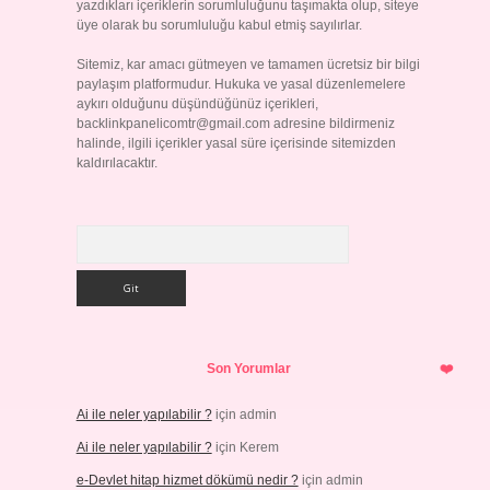
yazdıkları içeriklerin sorumluluğunu taşımakta olup, siteye
üye olarak bu sorumluluğu kabul etmiş sayılırlar.
Sitemiz, kar amacı gütmeyen ve tamamen ücretsiz bir bilgi
paylaşım platformudur. Hukuka ve yasal düzenlemelere
aykırı olduğunu düşündüğünüz içerikleri,
backlinkpanelicomtr@gmail.com
adresine bildirmeniz
halinde, ilgili içerikler yasal süre içerisinde sitemizden
kaldırılacaktır.
Arama
Son Yorumlar
Ai ile neler yapılabilir ?
için
admin
Ai ile neler yapılabilir ?
için
Kerem
e-Devlet hitap hizmet dökümü nedir ?
için
admin