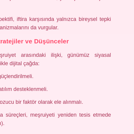
ktifi, iftira karşısında yalnızca bireysel tepki
anizmalarını da vurgular.
ratejiler ve Düşünceler
şruiyet arasındaki ilişki, günümüz siyasal
kle dijital çağda:
çlendirilmeli.
tılım desteklenmeli.
bozucu bir faktör olarak ele alınmalı.
rma süreçleri, meşruiyeti yeniden tesis etmede
).