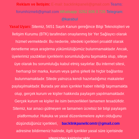
Reklam ve İletişim:
E-mail:
backlinkpaneli@gmail.com
Teams:
forumhizmeti@gmail.com
Whatsapp: 0262 606 0 726
Telegram:
@karabul
Yasal Uyarı:
Sitemiz, 5651 Sayılı Kanun gereğince Bilgi Teknolojileri ve
İletişim Kurumu (BTK) tarafından onaylanmış bir Yer Sağlayıcı olarak
hizmet vermektedir. Bu nedenle, sitedeki içerikleri proaktif olarak
denetleme veya araştırma yükümlülüğümüz bulunmamaktadır. Ancak,
üyelerimiz yazdıkları içeriklerin sorumluluğunu taşımakta olup, siteye
üye olarak bu sorumluluğu kabul etmiş sayılırlar. Bu internet sitesi,
herhangi bir marka, kurum veya şahıs şirketi ile hiçbir bağlantısı
bulunmamaktadır. Sitede yalnızca kendi hazırladığımız makaleler
paylaşılmaktadır. Burada yer alan içerikler haber niteliği taşımamakta
olup, gerçek kurum ve kişiler hakkında paylaşım yapılmamaktadır.
Gerçek kurum ve kişiler ile isim benzerlikleri tamamen tesadüfidir.
Sitemiz, kar amacı gütmeyen ve tamamen ücretsiz bir bilgi paylaşım
platformudur. Hukuka ve yasal düzenlemelere aykırı olduğunu
düşündüğünüz içerikleri,
backlinkpanelicomtr@gmail.com
adresine bildirmeniz halinde, ilgili içerikler yasal süre içerisinde
sitemizden kaldırılacaktır.