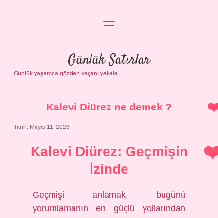
menüyü
Anasayfa
aç
Gizlilik Politikası
Günlük Satırlar
Günlük yaşamda gözden kaçanı yakala.
Yasal Uyarı
Hakkımızda
Kalevi Diürez ne demek ?
Tarih: Mayıs 11, 2026
Kalevi Diürez: Geçmişin
İzinde
Geçmişi anlamak, bugünü
yorumlamanın en güçlü yollarından