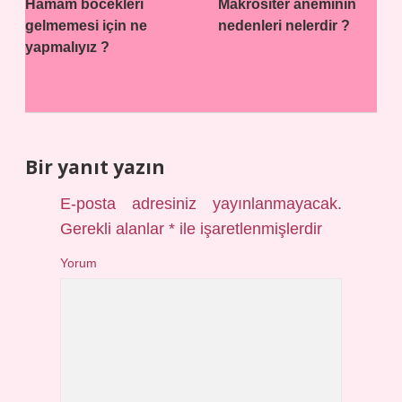
Hamam böcekleri
Makrositer aneminin
gelmemesi için ne
nedenleri nelerdir ?
yapmalıyız ?
Bir yanıt yazın
E-posta adresiniz yayınlanmayacak.
Gerekli alanlar
*
ile işaretlenmişlerdir
Yorum