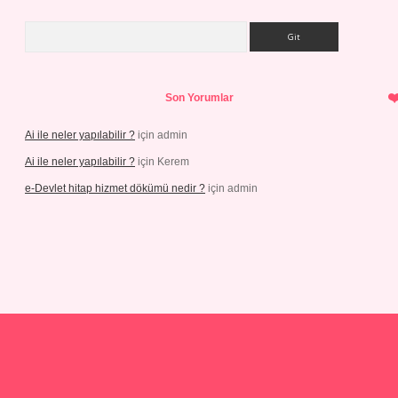
Arama
Son Yorumlar
Ai ile neler yapılabilir ?
için
admin
Ai ile neler yapılabilir ?
için
Kerem
e-Devlet hitap hizmet dökümü nedir ?
için
admin
.org