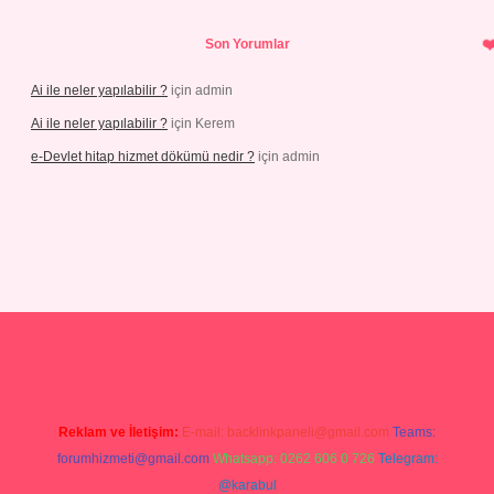
Son Yorumlar
Ai ile neler yapılabilir ?
için
admin
Ai ile neler yapılabilir ?
için
Kerem
e-Devlet hitap hizmet dökümü nedir ?
için
admin
tci.org
Reklam ve İletişim:
E-mail:
backlinkpaneli@gmail.com
Teams:
forumhizmeti@gmail.com
Whatsapp: 0262 606 0 726
Telegram:
@karabul