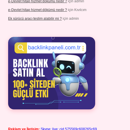
e-Devlet hitap hizmet dökümü nedir ?
için
admin
e-Devlet hitap hizmet dökümü nedir ?
için
Kıvılcım
Ek sürücü aracı teslim alabilir mi ?
için
admin
Reklam ve İletişim:
Skype: live:.cid.575569c608265c69