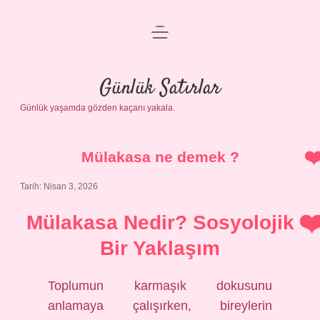
menüyü
Anasayfa
aç
Gizlilik Politikası
Günlük Satırlar
Günlük yaşamda gözden kaçanı yakala.
Yasal Uyarı
Hakkımızda
Mülakasa ne demek ?
Tarih: Nisan 3, 2026
Mülakasa Nedir? Sosyolojik
Bir Yaklaşım
Toplumun karmaşık dokusunu
anlamaya çalışırken, bireylerin